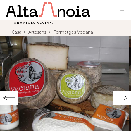
FORMATGES VECIANA
Casa
>
Artesans
>
Formatges Veciana