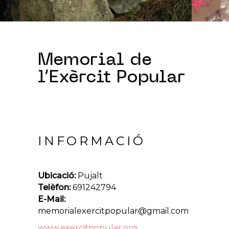
Memorial de
l’Exèrcit Popular
INFORMACIÓ
Ubicació:
Pujalt
Telèfon:
691242794
E-Mail:
memorialexercitpopular@gmail.com
www.exercitpopular.org