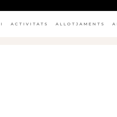
TS
ALLOTJAMENTS
ARTESANS
F
CI
ACTIVITATS
ALLOTJAMENTS
A