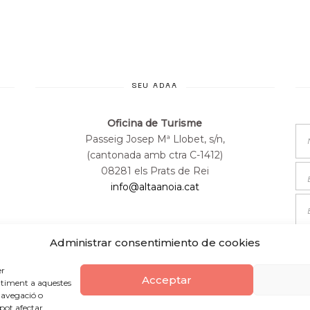
SEU ADAA
Oficina de Turisme
Passeig Josep Mª Llobet, s/n,
(cantonada amb ctra C-1412)
08281 els Prats de Rei
info@altaanoia.cat
Administrar consentimiento de cookies
er
Acceptar
ntiment a aquestes
navegació o
 pot afectar