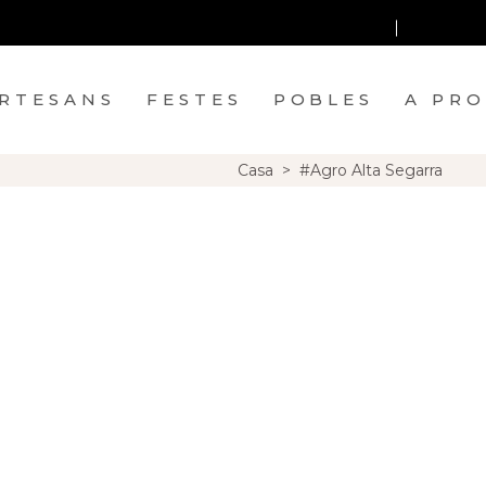
ESTES
POBLES
A PROP
RTESANS
FESTES
POBLES
A PR
Casa
>
#Agro Alta Segarra