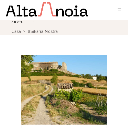
ARXIU
Casa
>
#Sikarra Nostra