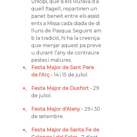
unicipi, que si els lliurava d’a
quell flagell, repartirien un
panet beneït entre els assist
ents a Missa cada diada de di
lluns de Pasqua. Seguint am
b la tradició, hi ha la creença
que menjar aquest pa preve
u durant l’any de contraure
pestes i malures.
•
Festa Major de Sant Pere
de l'Arç
14 i 15 de juliol.
•
Festa Major de Dusfort
29
de juliol.
•
Festa Major d'Aleny
29 i 30
de setembre.
•
Festa Major de Santa Fe de