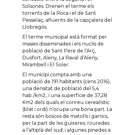
Solsonès. Drenen el terme els
torrents de la Roca i el de Sant
Pesselaç, afluents de la capçalera del
Llobregós.
El terme municipal està format per
masies disseminades i els nuclis de
població de Sant Pere de l’Arç,
Dusfort, Aleny, La Raval d’Aleny,
Mirambell i El Soler.
El municipi compta amb una
població de 191 habitants (cens 2016),
una densitat de població del 5,4
hab./km2., i una superfície de 37,28
Km2 dels quals el conreu cerealístic
(blat i ordi) n’ocupa una bona part. La
resta són boscos de matolls i garrics,
per la part de les guixeres; rouredes
a l’altiplà del sud; i algunes pinedes a