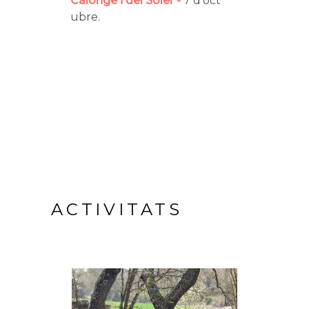
Calonge i del Soler
7 d'oct
ubre.
ACTIVITATS