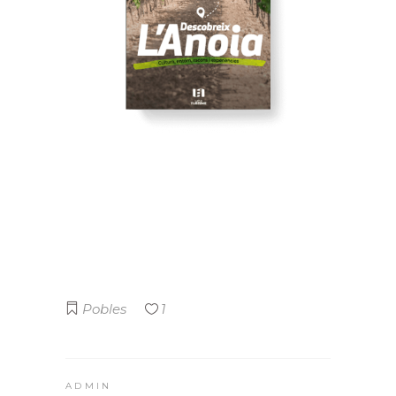
Veure
L'ANOIA
DESCOBREIX
Pobles
1
ADMIN