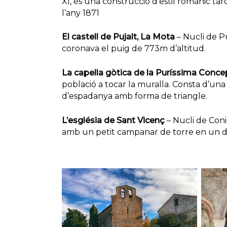
XI, és una construcció d’estil romànic ta
l’any 1871
El castell de Pujalt, La Mota
– Nucli de P
coronava el puig de 773m d’altitud.
La capella gòtica de la Puríssima Conc
població a tocar la muralla. Consta d’u
d’espadanya amb forma de triangle.
L’església de Sant Vicenç
– Nucli de Conil
amb un petit campanar de torre en un d