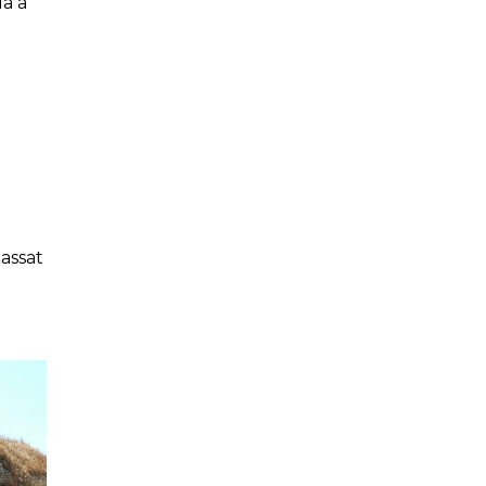
da a
a
gassat