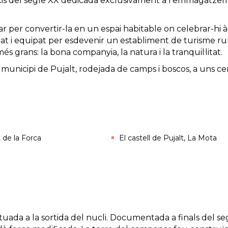
inicis del segle XX dedicada exclusivament a l’emmagatz
ar per convertir-la en un espai habitable on celebrar-hi 
eglat i equipat per esdevenir un establiment de turisme ru
és grans: la bona companyia, la natura i la tranquil·litat.
l municipi de Pujalt, rodejada de camps i boscos, a uns ce
t de la Forca
El castell de Pujalt, La Mota
ituada a la sortida del nucli. Documentada a finals del se