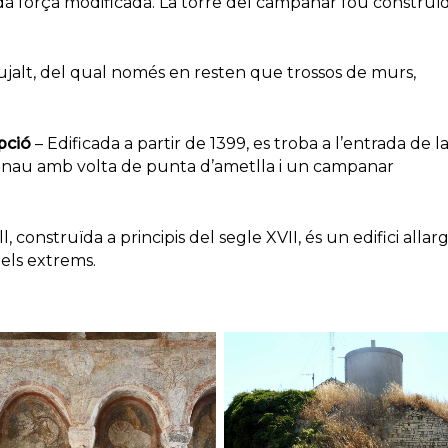
rdà força modificada. La torre del campanar fou construï
ujalt, del qual només en resten que trossos de murs,
epció
– Edificada a partir de 1399, es troba a l’entrada de l
na nau amb volta de punta d’ametlla i un campanar
l, construïda a principis del segle XVII, és un edifici allar
els extrems.