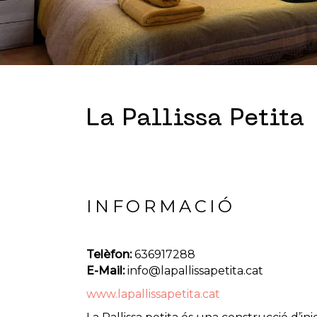
La Pallissa Petita
INFORMACIÓ
Telèfon:
636917288
E-Mail:
info@lapallissapetita.cat
www.lapallissapetita.cat