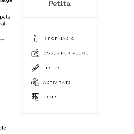
ematge
Petita
àpats
ral
INFORMACIÓ
nt
COSES PER VEURE
FESTES
ACTIVITATS
GUIES
gle